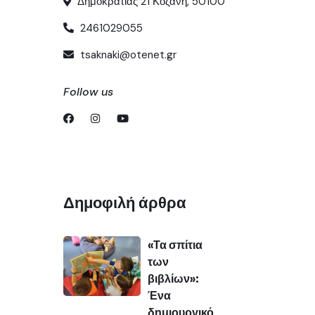
Δημοκρατίας 21 Κοζανη, 50100
2461029055
tsaknaki@otenet.gr
Follow us
Δημοφιλή άρθρα
«Τα σπίτια
των
βιβλίων»:
Ένα
δημιουργικό