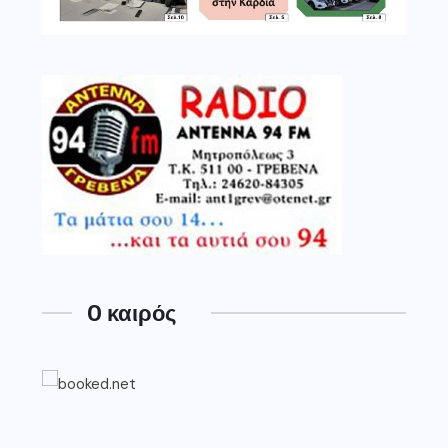
O καιρός