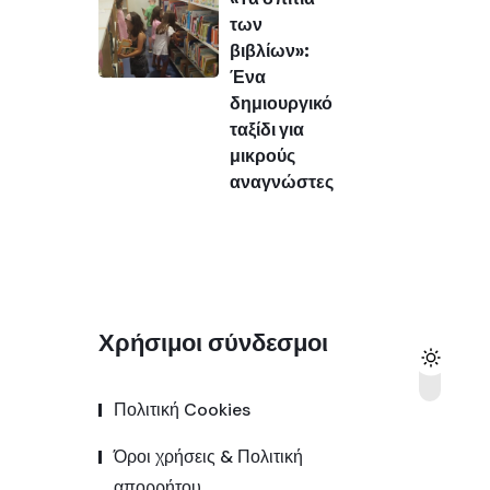
των
βιβλίων»:
Ένα
δημιουργικό
ταξίδι για
μικρούς
αναγνώστες
Χρήσιμοι σύνδεσμοι
Πολιτική Cookies
Όροι χρήσεις & Πολιτική
απορρήτου