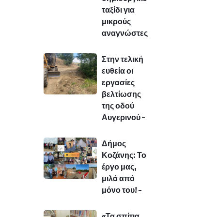
ταξίδι για
μικρούς
αναγνώστες
Στην τελική
ευθεία οι
εργασίες
βελτίωσης
της οδού
Αυγερινού –
Δήμος
Κοζάνης: Το
έργο μας,
μιλά από
μόνο του! –
«Τα σπίτια