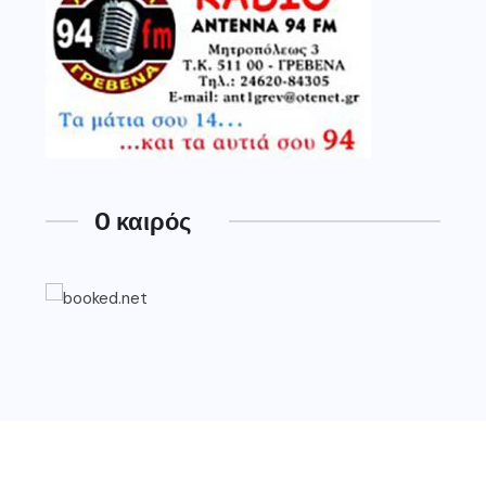
O καιρός