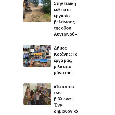
Στην τελική
ευθεία οι
εργασίες
βελτίωσης
της οδού
Αυγερινού –
Δήμος
Κοζάνης: Το
έργο μας,
μιλά από
μόνο του! –
«Τα σπίτια
των
βιβλίων»:
Ένα
δημιουργικό