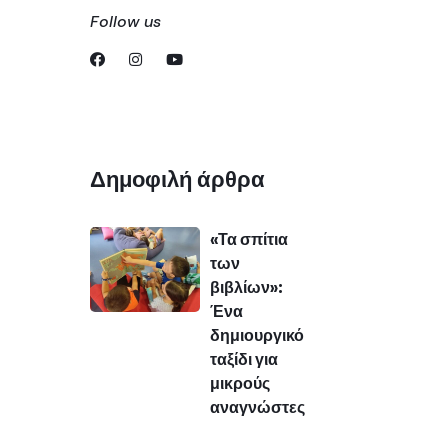
Follow us
Δημοφιλή άρθρα
«Τα σπίτια
των
βιβλίων»:
Ένα
δημιουργικό
ταξίδι για
μικρούς
αναγνώστες