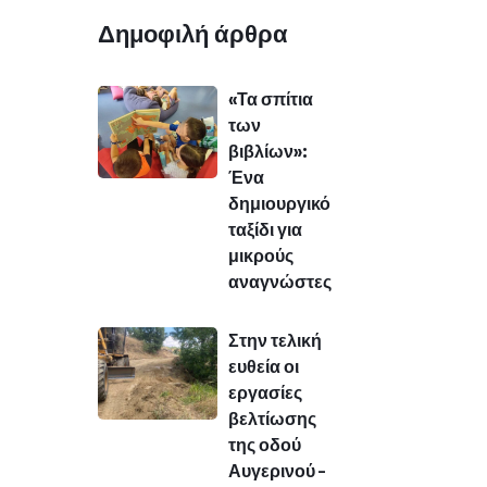
Δημοφιλή άρθρα
«Τα σπίτια
των
βιβλίων»:
Ένα
δημιουργικό
ταξίδι για
μικρούς
αναγνώστες
Στην τελική
ευθεία οι
εργασίες
βελτίωσης
της οδού
Αυγερινού –