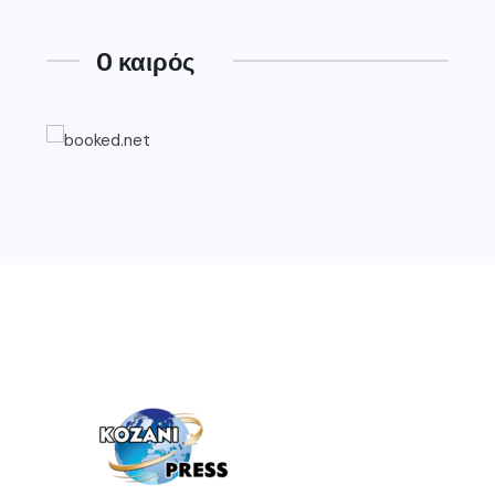
O καιρός