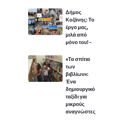
Δήμος
Κοζάνης: Το
έργο μας,
μιλά από
μόνο του! –
«Τα σπίτια
των
βιβλίων»:
Ένα
δημιουργικό
ταξίδι για
μικρούς
αναγνώστες