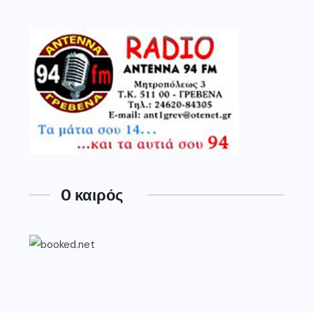
O καιρός