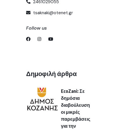
2461029055
tsaknaki@otenet.gr
Follow us
Δημοφιλή άρθρα
EcoZani: Σε
δημόσια
διαβούλευση
οι μικρές
παρεμβάσεις
για την