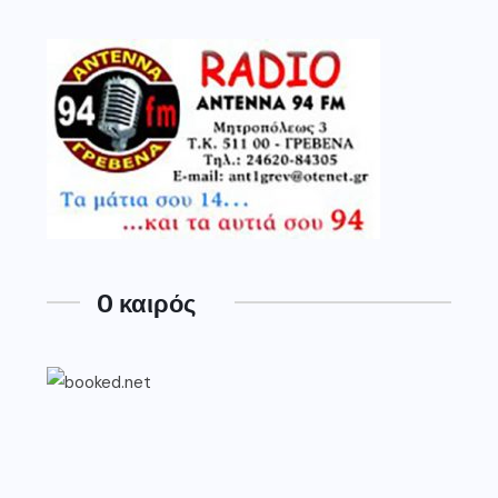
O καιρός