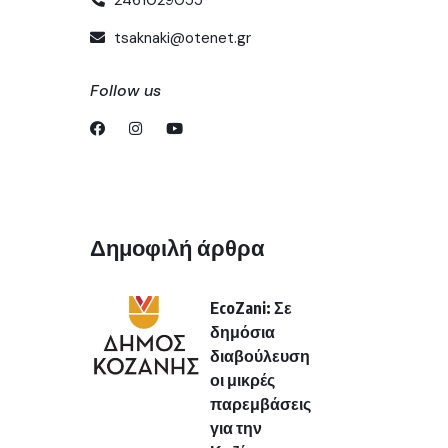
tsaknaki@otenet.gr
Follow us
Δημοφιλή άρθρα
EcoZani: Σε
δημόσια
διαβούλευση
οι μικρές
παρεμβάσεις
για την