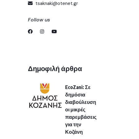
tsaknaki@otenet.gr
Follow us
Δημοφιλή άρθρα
EcoZani: Σε
δημόσια
διαβούλευση
οι μικρές
παρεμβάσεις
για την
Κοζάνη