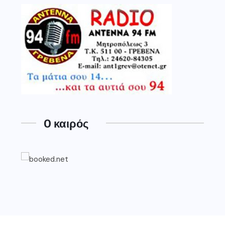
O καιρός