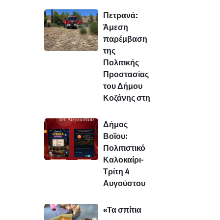
Πετρανά:
Άμεση
παρέμβαση
της
Πολιτικής
Προστασίας
του Δήμου
Κοζάνης στη
Δήμος
Βοΐου:
Πολιτιστικό
Καλοκαίρι-
Τρίτη 4
Αυγούστου
«Τα σπίτια