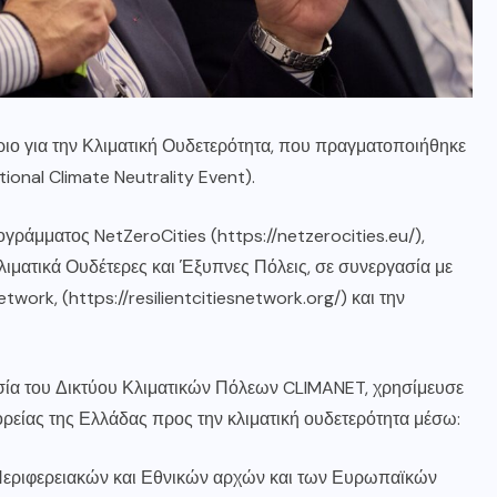
ιο για την Κλιματική Ουδετερότητα, που πραγματοποιήθηκε
ional Climate Neutrality Event).
γράμματος NetZeroCities (
https://netzerocities.eu/
),
Κλιματικά Ουδέτερες και Έξυπνες Πόλεις, σε συνεργασία με
etwork, (
https://resilientcitiesnetwork.org/
) και την
υσία του Δικτύου Κλιματικών Πόλεων CLIMANET, χρησίμευσε
ορείας της Ελλάδας προς την κλιματική ουδετερότητα μέσω:
Περιφερειακών και Εθνικών αρχών και των Ευρωπαϊκών