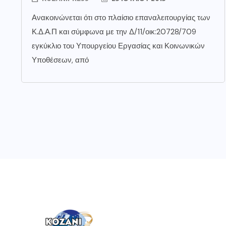
Ανακοινώνεται ότι στο πλαίσιο επαναλειτουργίας των
Κ.Δ.Α.Π και σύμφωνα με την Δ/11/οικ:20728/709
εγκύκλιο του Υπουργείου Εργασίας και Κοινωνικών
Υποθέσεων, από