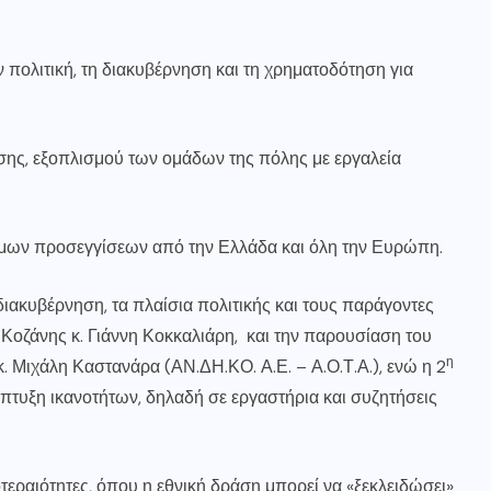
ν πολιτική, τη διακυβέρνηση και τη χρηματοδότηση για
ης, εξοπλισμού των ομάδων της πόλης με εργαλεία
όμων προσεγγίσεων από την Ελλάδα και όλη την Ευρώπη.
ιακυβέρνηση, τα πλαίσια πολιτικής και τους παράγοντες
Κοζάνης κ. Γιάννη Κοκκαλιάρη, και την παρουσίαση του
η
Μιχάλη Καστανάρα (ΑΝ.ΔΗ.ΚΟ. Α.Ε. – Α.Ο.Τ.Α.), ενώ η 2
τυξη ικανοτήτων, δηλαδή σε εργαστήρια και συζητήσεις
εραιότητες, όπου η εθνική δράση μπορεί να «ξεκλειδώσει»