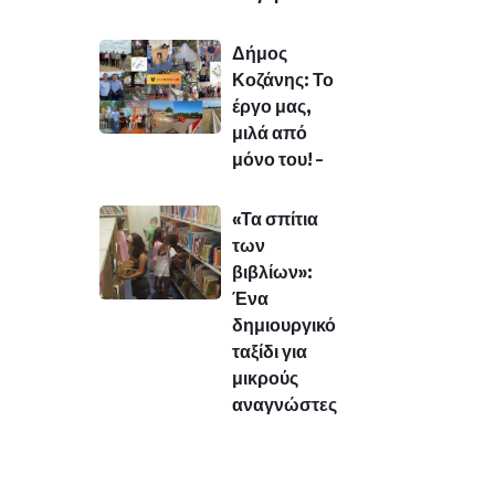
Δήμος
Κοζάνης: Το
έργο μας,
μιλά από
μόνο του! –
«Τα σπίτια
των
βιβλίων»:
Ένα
δημιουργικό
ταξίδι για
μικρούς
αναγνώστες