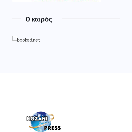
O καιρός