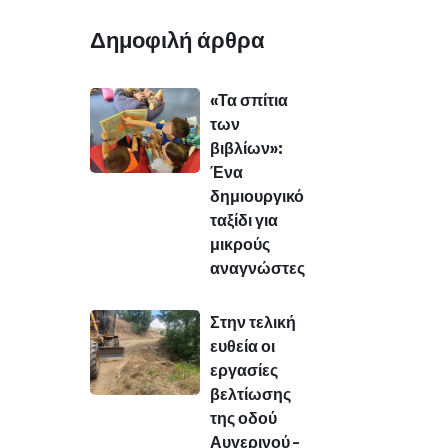
Δημοφιλή άρθρα
«Τα σπίτια
των
βιβλίων»:
Ένα
δημιουργικό
ταξίδι για
μικρούς
αναγνώστες
Στην τελική
ευθεία οι
εργασίες
βελτίωσης
της οδού
Αυγερινού –