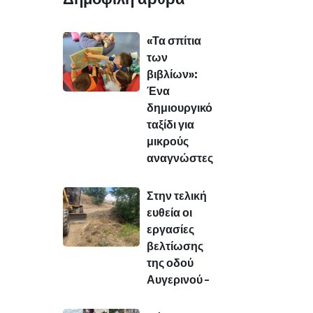
«Τα σπίτια
των
βιβλίων»:
Ένα
δημιουργικό
ταξίδι για
μικρούς
αναγνώστες
Στην τελική
ευθεία οι
εργασίες
βελτίωσης
της οδού
Αυγερινού –