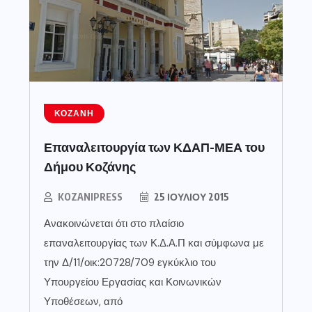
ΚΟΖΆΝΗ
Επαναλειτουργία των ΚΔΑΠ-ΜΕΑ του
Δήμου Κοζάνης
KOZANIPRESS
25 ΙΟΥΛΊΟΥ 2015
Ανακοινώνεται ότι στο πλαίσιο
επαναλειτουργίας των Κ.Δ.Α.Π και σύμφωνα με
την Δ/11/οικ:20728/709 εγκύκλιο του
Υπουργείου Εργασίας και Κοινωνικών
Υποθέσεων, από