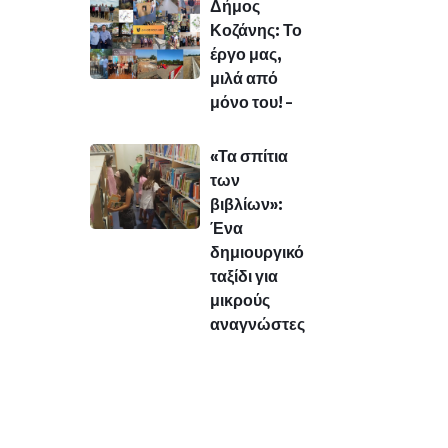
Δήμος
Κοζάνης: Το
έργο μας,
μιλά από
μόνο του! –
«Τα σπίτια
των
βιβλίων»:
Ένα
δημιουργικό
ταξίδι για
μικρούς
αναγνώστες