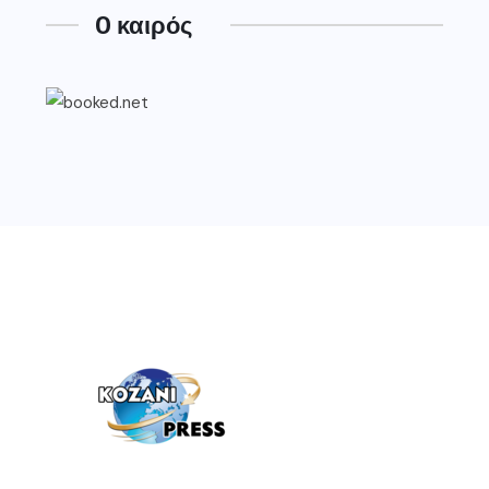
O καιρός