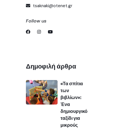
tsaknaki@otenet.gr
Follow us
Δημοφιλή άρθρα
«Τα σπίτια
των
βιβλίων»:
Ένα
δημιουργικό
ταξίδι για
μικρούς