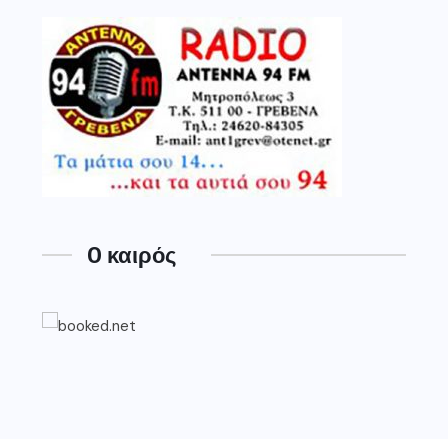
O καιρός