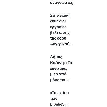
αναγνώστες
Στην τελική
ευθεία οι
εργασίες
βελτίωσης
της οδού
Αυγερινού –
Δήμος
Κοζάνης: Το
έργο μας,
μιλά από
μόνο του! –
«Τα σπίτια
των
βιβλίων»: