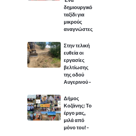
Ένα
δημιουργικό
ταξίδι για
μικρούς
αναγνώστες
Στην τελική
ευθεία οι
εργασίες
βελτίωσης
της οδού
Αυγερινού –
Δήμος
Κοζάνης: Το
έργο μας,
μιλά από
μόνο του! –