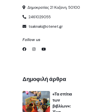
Δημοκρατίας 21 Κοζανη, 50100
2461029055
tsaknaki@otenet.gr
Follow us
Δημοφιλή άρθρα
«Τα σπίτια
των
βιβλίων»: