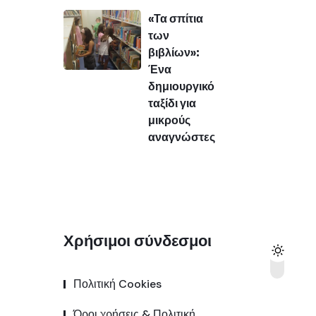
«Τα σπίτια
των
βιβλίων»:
Ένα
δημιουργικό
ταξίδι για
μικρούς
αναγνώστες
Χρήσιμοι σύνδεσμοι
Πολιτική Cookies
Όροι χρήσεις & Πολιτική