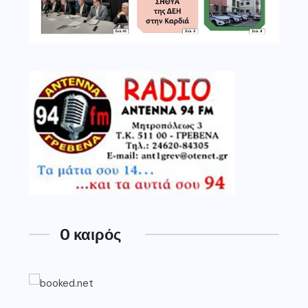
O καιρός