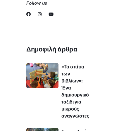
Follow us
Δημοφιλή άρθρα
«Τα σπίτια
των
βιβλίων»:
Ένα
δημιουργικό
ταξίδι για
μικρούς
αναγνώστες