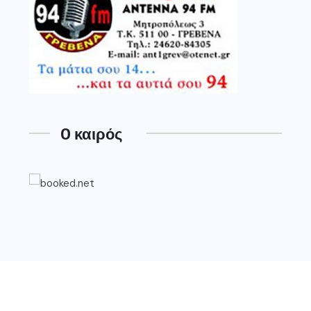
O καιρός