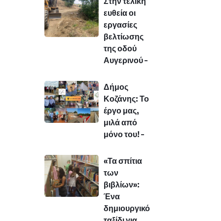
Στην τελική
ευθεία οι
εργασίες
βελτίωσης
της οδού
Αυγερινού –
Δήμος
Κοζάνης: Το
έργο μας,
μιλά από
μόνο του! –
«Τα σπίτια
των
βιβλίων»:
Ένα
δημιουργικό
ταξίδι για