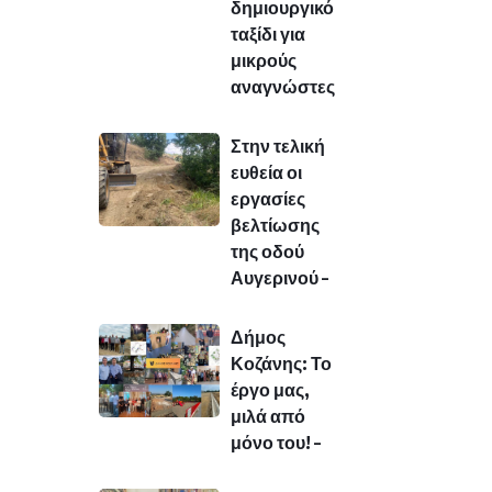
δημιουργικό
ταξίδι για
μικρούς
αναγνώστες
Στην τελική
ευθεία οι
εργασίες
βελτίωσης
της οδού
Αυγερινού –
Δήμος
Κοζάνης: Το
έργο μας,
μιλά από
μόνο του! –