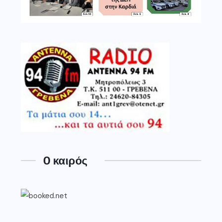
O καιρός