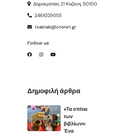
Δημοκρατίας 21 Κοζανη, 50100
2461029055
tsaknaki@otenet.gr
Follow us
Δημοφιλή άρθρα
«Τα σπίτια
των
βιβλίων»:
Ένα