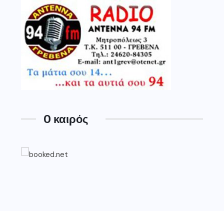
O καιρός