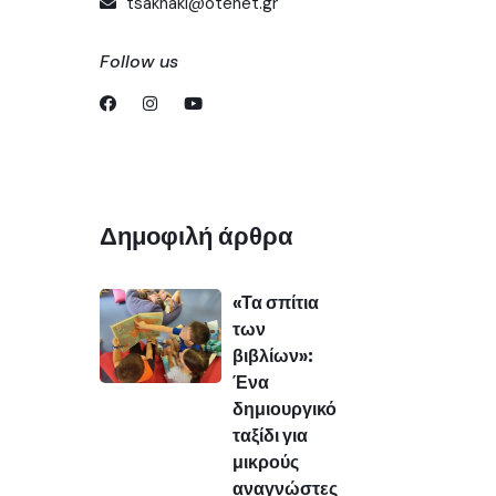
tsaknaki@otenet.gr
Follow us
Δημοφιλή άρθρα
«Τα σπίτια
των
βιβλίων»:
Ένα
δημιουργικό
ταξίδι για
μικρούς
αναγνώστες