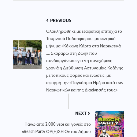
PREVIOUS
Ολοκληρώθηκε με εξαιρετική επιτυχία το
Τουρνουά Ποδοσφαίρου, με κεντρικό
μήνυμα «Κόκκινη Κάρτα στα Ναρκωτικά
…. Σκοράρω στη Ζωή» που
συνδιοργάνωσε για 4η συνεχόμενη
χρονιά η Διεύθυνση Αστυνομίας Κοζάνης
με τοπικούς φορείς και ενώσεις, με
αφορμή την «Παγκόσμια Ημέρα κατά των
Ναρκωτικών και της Διακίνησής τους»
NEXT
Πάνω από 2.000 νέοι και γονείς στο
«Beach Party ΟΡ(Η)ΧΕΙΟ» του Δήμου