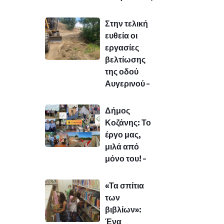
Στην τελική
ευθεία οι
εργασίες
βελτίωσης
της οδού
Αυγερινού –
Δήμος
Κοζάνης: Το
έργο μας,
μιλά από
μόνο του! –
«Τα σπίτια
των
βιβλίων»:
Ένα