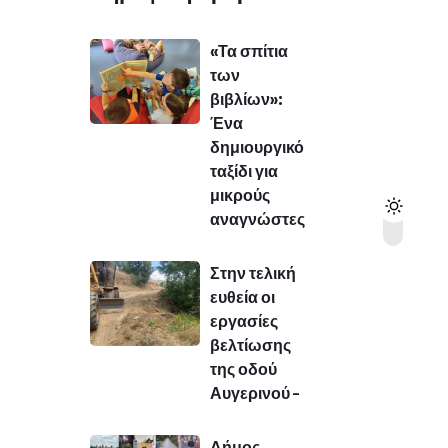
«Τα σπίτια
των
βιβλίων»:
Ένα
δημιουργικό
ταξίδι για
μικρούς
αναγνώστες
Στην τελική
ευθεία οι
εργασίες
βελτίωσης
της οδού
Αυγερινού –
Δήμος