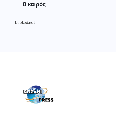
O καιρός