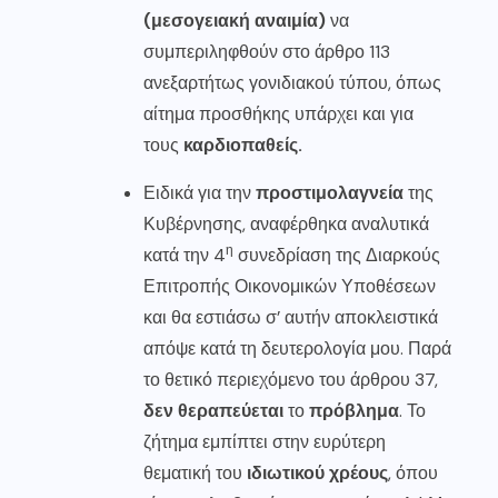
(μεσογειακή αναιμία)
να
συμπεριληφθούν στο άρθρο 113
ανεξαρτήτως γονιδιακού τύπου, όπως
αίτημα προσθήκης υπάρχει και για
τους
καρδιοπαθείς.
Ειδικά για την
προστιμολαγνεία
της
Κυβέρνησης, αναφέρθηκα αναλυτικά
η
κατά την 4
συνεδρίαση της Διαρκούς
Επιτροπής Οικονομικών Υποθέσεων
και θα εστιάσω σ’ αυτήν αποκλειστικά
απόψε κατά τη δευτερολογία μου. Παρά
το θετικό περιεχόμενο του άρθρου 37,
δεν θεραπεύεται
το
πρόβλημα
. Το
ζήτημα εμπίπτει στην ευρύτερη
θεματική του
ιδιωτικού χρέους
, όπου