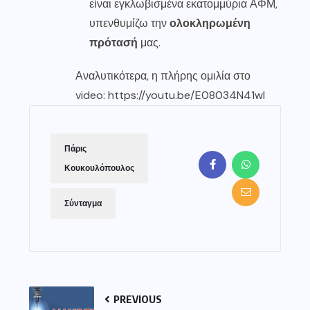
είναι εγκλωβισμένα εκατομμύρια ΑΦΜ,
υπενθυμίζω την
ολοκληρωμένη
πρότασή
μας.
Αναλυτικότερα, η πλήρης ομιλία στο
video:
https://youtu.be/E08034N41wI
Πάρις
Κουκουλόπουλος
Σύνταγμα
PREVIOUS