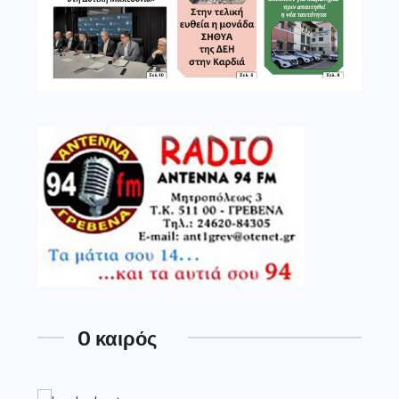
O καιρός