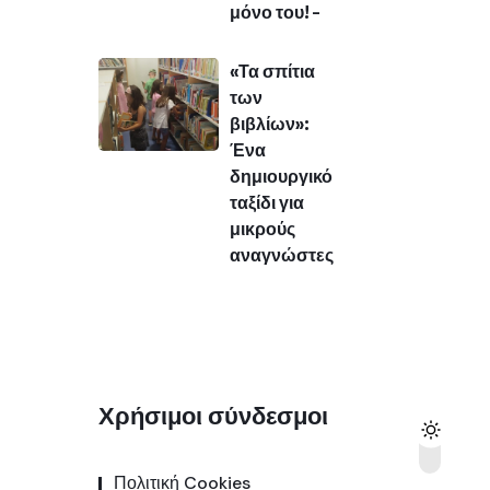
μόνο του! –
«Τα σπίτια
των
βιβλίων»:
Ένα
δημιουργικό
ταξίδι για
μικρούς
αναγνώστες
Χρήσιμοι σύνδεσμοι
Πολιτική Cookies