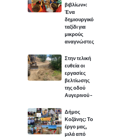
βιβλίων»:
Ένα
δημιουργικό
ταξίδι για
μικρούς
αναγνώστες
Στην τελική
ευθεία οι
εργασίες
βελτίωσης
της οδού
Αυγερινού –
Δήμος
Κοζάνης: Το
έργο μας,
μιλά από