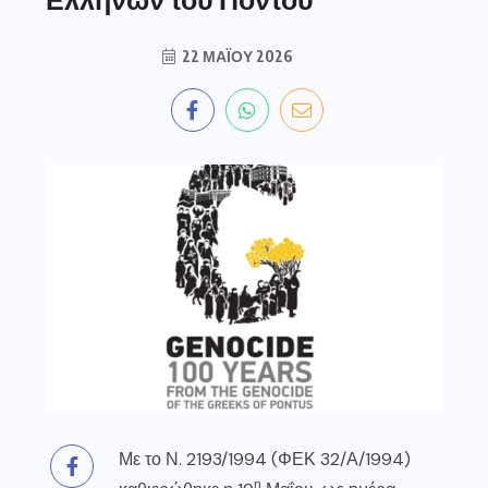
22 ΜΑΪ́ΟΥ 2026
Με το Ν. 2193/1994 (ΦΕΚ 32/Α/1994)
η