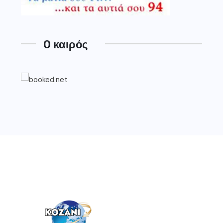
O καιρός