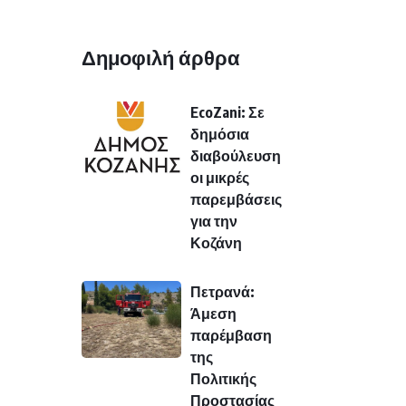
Δημοφιλή άρθρα
EcoZani: Σε
δημόσια
διαβούλευση
οι μικρές
παρεμβάσεις
για την
Κοζάνη
Πετρανά:
Άμεση
παρέμβαση
της
Πολιτικής
Προστασίας