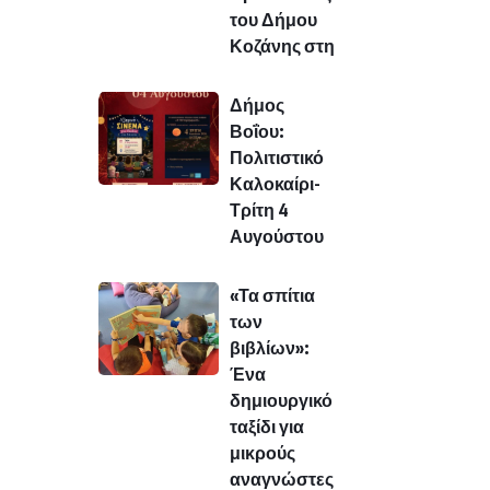
του Δήμου
Κοζάνης στη
Δήμος
Βοΐου:
Πολιτιστικό
Καλοκαίρι-
Τρίτη 4
Αυγούστου
«Τα σπίτια
των
βιβλίων»:
Ένα
δημιουργικό
ταξίδι για
μικρούς
αναγνώστες