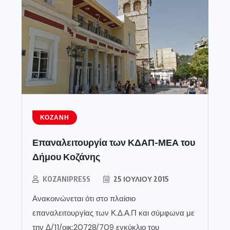
ΚΟΖΆΝΗ
Επαναλειτουργία των ΚΔΑΠ-ΜΕΑ του
Δήμου Κοζάνης
KOZANIPRESS
25 ΙΟΥΛΊΟΥ 2015
Ανακοινώνεται ότι στο πλαίσιο
επαναλειτουργίας των Κ.Δ.Α.Π και σύμφωνα με
την Δ/11/οικ:20728/709 εγκύκλιο του