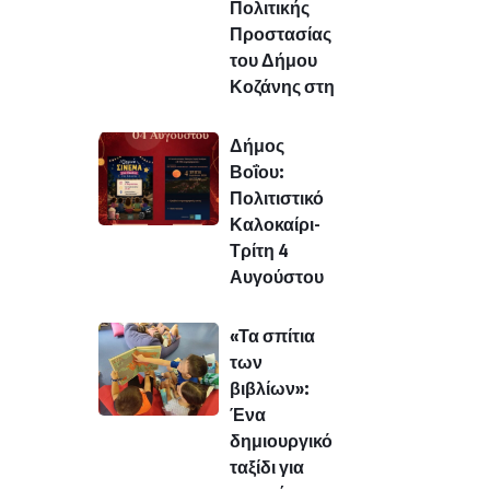
Πολιτικής
Προστασίας
του Δήμου
Κοζάνης στη
Δήμος
Βοΐου:
Πολιτιστικό
Καλοκαίρι-
Τρίτη 4
Αυγούστου
«Τα σπίτια
των
βιβλίων»:
Ένα
δημιουργικό
ταξίδι για