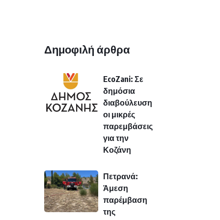
Δημοφιλή άρθρα
EcoZani: Σε
δημόσια
διαβούλευση
οι μικρές
παρεμβάσεις
για την
Κοζάνη
Πετρανά:
Άμεση
παρέμβαση
της