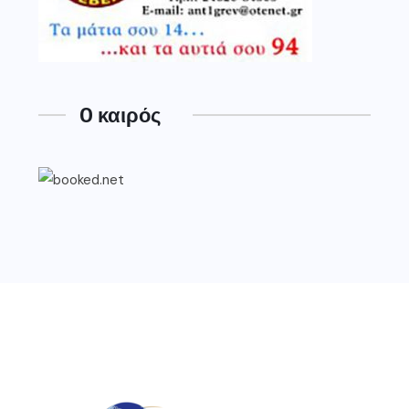
O καιρός