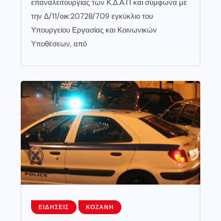
επαναλειτουργίας των Κ.Δ.Α.Π και σύμφωνα με
την Δ/11/οικ:20728/709 εγκύκλιο του
Υπουργείου Εργασίας και Κοινωνικών
Υποθέσεων, από
ΕΙΔΉΣΕΙΣ
ΚΟΖΆΝΗ