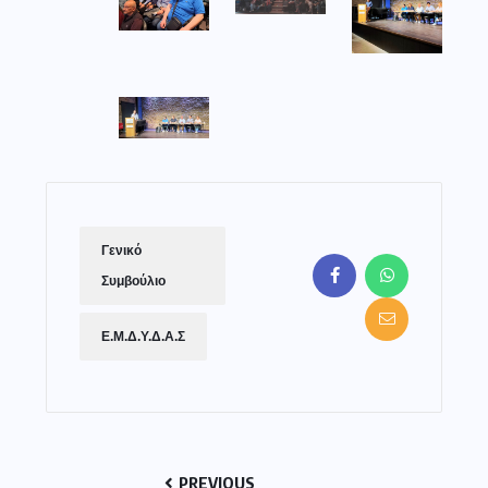
Γενικό
Συμβούλιο
Ε.Μ.Δ.Υ.Δ.Α.Σ
PREVIOUS