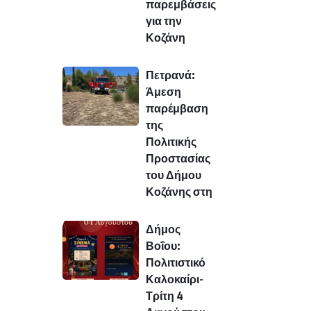
παρεμβάσεις
για την
Κοζάνη
Πετρανά:
Άμεση
παρέμβαση
της
Πολιτικής
Προστασίας
του Δήμου
Κοζάνης στη
Δήμος
Βοΐου:
Πολιτιστικό
Καλοκαίρι-
Τρίτη 4