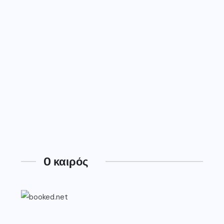
O καιρός