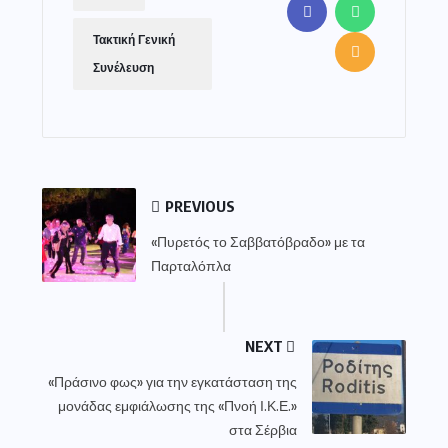
Τακτική Γενική
Συνέλευση
PREVIOUS
«Πυρετός το Σαββατόβραδο» με τα
Παρταλόπλα
NEXT
«Πράσινο φως» για την εγκατάσταση της
μονάδας εμφιάλωσης της «Πνοή Ι.Κ.Ε.»
στα Σέρβια