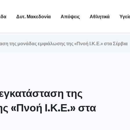
άδα
Δυτ. Μακεδονία
Απόψεις
Αθλητικά
Υγεί
αση της μονάδας εμφιάλωσης της «Πνοή Ι.Κ.Ε.» στα Σέρβια
 εγκατάσταση της
 «Πνοή Ι.Κ.Ε.» στα