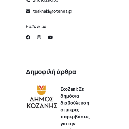
2461029055
tsaknaki@otenet.gr
Follow us
Δημοφιλή άρθρα
EcoZani: Σε
δημόσια
διαβούλευση
οι μικρές
παρεμβάσεις
για την