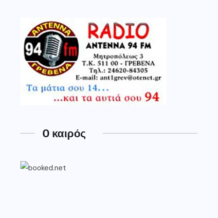
O καιρός