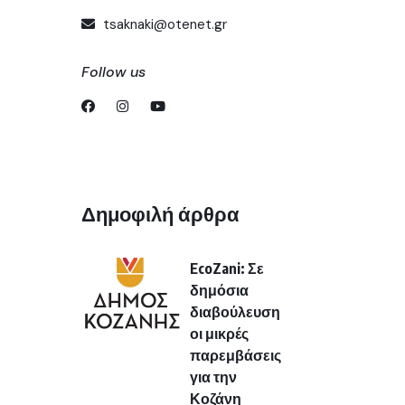
tsaknaki@otenet.gr
Follow us
Δημοφιλή άρθρα
EcoZani: Σε
δημόσια
διαβούλευση
οι μικρές
παρεμβάσεις
για την
Κοζάνη