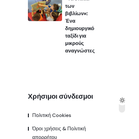
των
βιβλίων»:
Ένα
δημιουργικό
ταξίδι για
μικρούς
αναγνώστες
Χρήσιμοι σύνδεσμοι
Πολιτική Cookies
Όροι χρήσεις & Πολιτική
απορρήτου