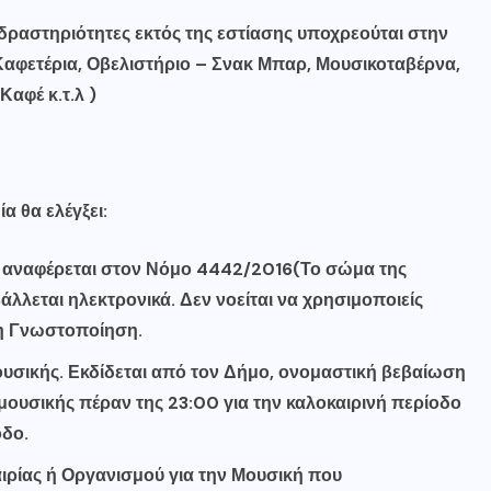
ς δραστηριότητες εκτός της εστίασης υποχρεούται στην
 Καφετέρια, Οβελιστήριο – Σνακ Μπαρ, Μουσικοταβέρνα,
Καφέ κ.τ.λ )
α θα ελέγξει:
αναφέρεται στον Νόμο 4442/2016(Το σώμα της
εται ηλεκτρονικά. Δεν νοείται να χρησιμοποιείς
 η Γνωστοποίηση.
σικής. Εκδίδεται από τον Δήμο, ονομαστική βεβαίωση
 μουσικής πέραν της 23:00 για την καλοκαιρινή περίοδο
οδο.
αιρίας ή Οργανισμού για την Μουσική που