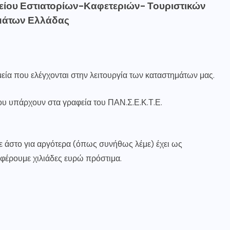
είου Εστιατορίων-Καφετεριών- Τουριστικών
μάτων Ελλάδας
εία που ελέγχονται στην λειτουργία των καταστημάτων μας.
ου υπάρχουν στα γραφεία του ΠΑΝ.Σ.Ε.Κ.Τ.Ε.
τε άστο για αργότερα (όπως συνήθως λέμε) έχει ως
αφέρουμε χιλιάδες ευρώ πρόστιμα.