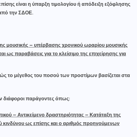
 επίσης είναι η ύπαρξη τιμολογίου ή απόδειξη εξόφλησης
ι από την ΣΔΟΕ.
ης μουσικής – υπέρβασης χρονικού ωραρίου μουσικής
αι ως παραβάσεις για το κλείσιμο της επιχείρησης για
υχώς το μέγεθος του ποσού των προστίμων βασίζεται στα
ιν διάφοροι παράγοντες όπως:
ικού – Αντικείμενο δραστηριότητας – Κατάταξη της
ύ κινδύνου ως επίσης και ο αριθμός προηγούμενων