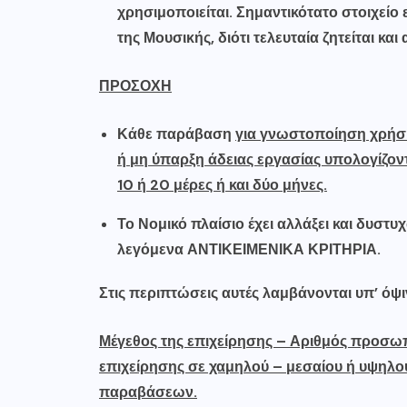
χρησιμοποιείται. Σημαντικότατο στοιχείο
της Μουσικής, διότι τελευταία ζητείται κα
ΠΡΟΣΟΧΗ
Κάθε παράβαση
για γνωστοποίηση χρήσ
ή μη ύπαρξη άδειας εργασίας υπολογίζοντ
10 ή 20 μέρες ή και δύο μήνες.
Το Νομικό πλαίσιο έχει αλλάξει και δυστ
λεγόμενα ΑΝΤΙΚΕΙΜΕΝΙΚΑ ΚΡΙΤΗΡΙΑ.
Στις περιπτώσεις αυτές λαμβάνονται υπ’ όψ
Μέγεθος της επιχείρησης – Αριθμός προσωπ
επιχείρησης σε χαμηλού – μεσαίου ή υψηλο
παραβάσεων.