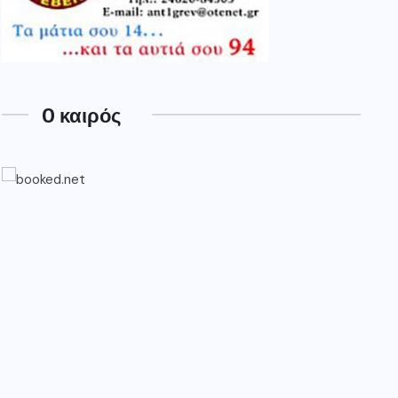
O καιρός