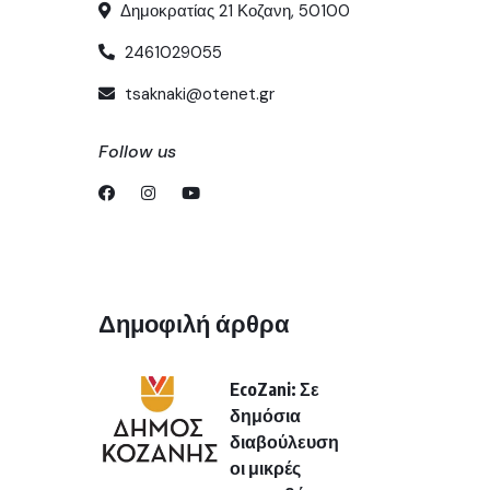
Δημοκρατίας 21 Κοζανη, 50100
2461029055
tsaknaki@otenet.gr
Follow us
Δημοφιλή άρθρα
EcoZani: Σε
δημόσια
διαβούλευση
οι μικρές