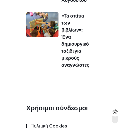
«Τα σπίτια
των
βιβλίων»:
Ένα
δημιουργικό
ταξίδι για
μικρούς
αναγνώστες
Χρήσιμοι σύνδεσμοι
Πολιτική Cookies