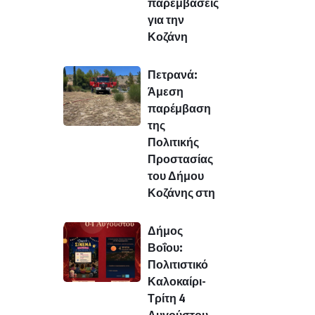
παρεμβάσεις
για την
Κοζάνη
Πετρανά:
Άμεση
παρέμβαση
της
Πολιτικής
Προστασίας
του Δήμου
Κοζάνης στη
Δήμος
Βοΐου:
Πολιτιστικό
Καλοκαίρι-
Τρίτη 4
Αυγούστου