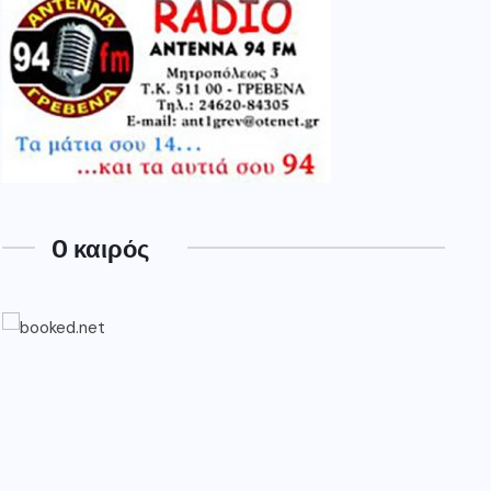
O καιρός