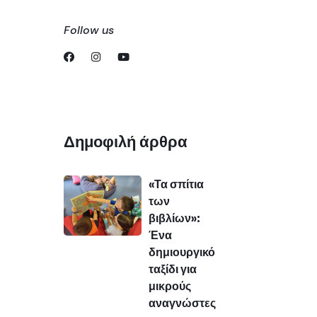
Follow us
Δημοφιλή άρθρα
«Τα σπίτια
των
βιβλίων»:
Ένα
δημιουργικό
ταξίδι για
μικρούς
αναγνώστες