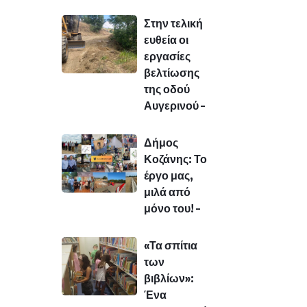
Στην τελική
ευθεία οι
εργασίες
βελτίωσης
της οδού
Αυγερινού –
Δήμος
Κοζάνης: Το
έργο μας,
μιλά από
μόνο του! –
«Τα σπίτια
των
βιβλίων»:
Ένα