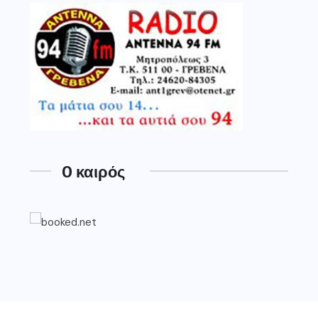
O καιρός