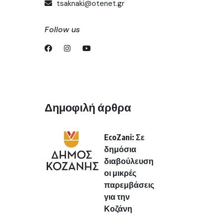
tsaknaki@otenet.gr
Follow us
Δημοφιλή άρθρα
EcoZani: Σε
δημόσια
διαβούλευση
οι μικρές
παρεμβάσεις
για την
Κοζάνη