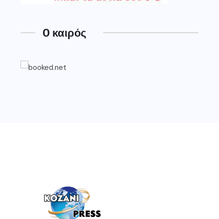
O καιρός