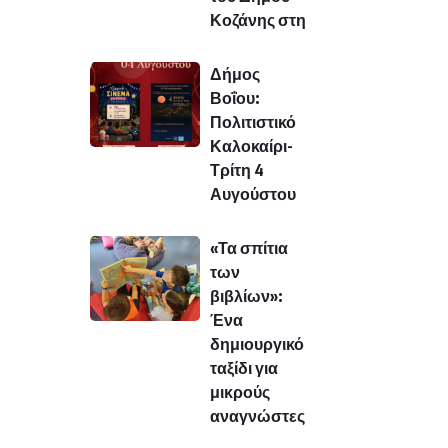
Κοζάνης στη
Δήμος
Βοΐου:
Πολιτιστικό
Καλοκαίρι-
Τρίτη 4
Αυγούστου
«Τα σπίτια
των
βιβλίων»:
Ένα
δημιουργικό
ταξίδι για
μικρούς
αναγνώστες