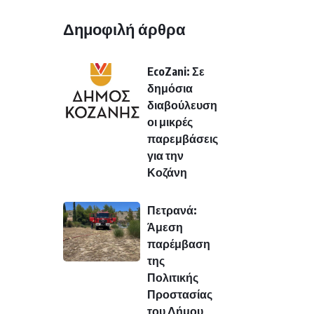
Δημοφιλή άρθρα
EcoZani: Σε
δημόσια
διαβούλευση
οι μικρές
παρεμβάσεις
για την
Κοζάνη
Πετρανά:
Άμεση
παρέμβαση
της
Πολιτικής
Προστασίας
του Δήμου