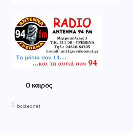
O καιρός