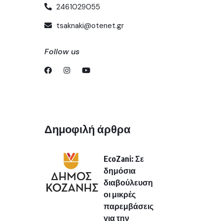
2461029055
tsaknaki@otenet.gr
Follow us
Δημοφιλή άρθρα
EcoZani: Σε
δημόσια
διαβούλευση
οι μικρές
παρεμβάσεις
για την