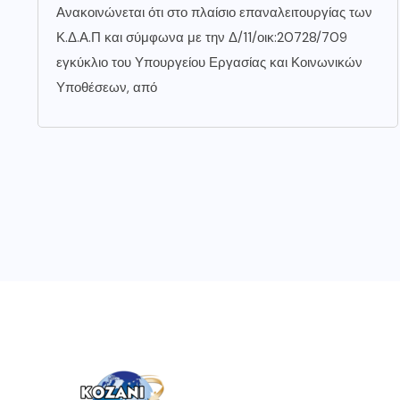
Ανακοινώνεται ότι στο πλαίσιο επαναλειτουργίας των
Κ.Δ.Α.Π και σύμφωνα με την Δ/11/οικ:20728/709
εγκύκλιο του Υπουργείου Εργασίας και Κοινωνικών
Υποθέσεων, από