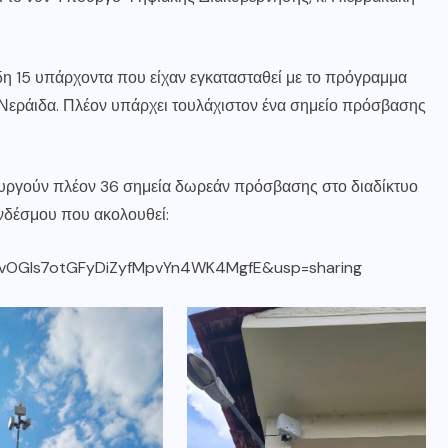
ήδη 15 υπάρχοντα που είχαν εγκατασταθεί με το πρόγραμμα
η Νεράιδα. Πλέον υπάρχει τουλάχιστον ένα σημείο πρόσβασης
τουργούν πλέον 36 σημεία δωρεάν πρόσβασης στο διαδίκτυο
νδέσμου που ακολουθεί:
sKvOGIs7otGFyDiZyfMpvYn4WK4MgfE&usp=sharing