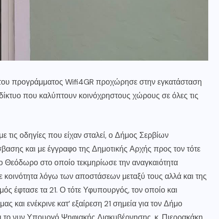
 του προγράμματος Wifi4GR προχώρησε στην εγκατάσταση
δίκτυο που καλύπτουν κοινόχρηστους χώρους σε όλες τις
ε τις οδηγίες που είχαν σταλεί, ο Δήμος Σερβίων
σβασης και με έγγραφο της Δημοτικής Αρχής προς τον τότε
ο Θεόδωρο στο οποίο τεκμηρίωσε την αναγκαιότητα
ε κοινότητα λόγω των αποστάσεων μεταξύ τους αλλά και της
μός έφτασε τα 21. Ο τότε Υφυπουργός, τον οποίο και
ας και ενέκρινε κατ’ εξαίρεση 21 σημεία για τον Δήμο
αι το νυν Υπουργό Ψηφιακής Διακυβέρνησης, κ. Πιερρακάκη