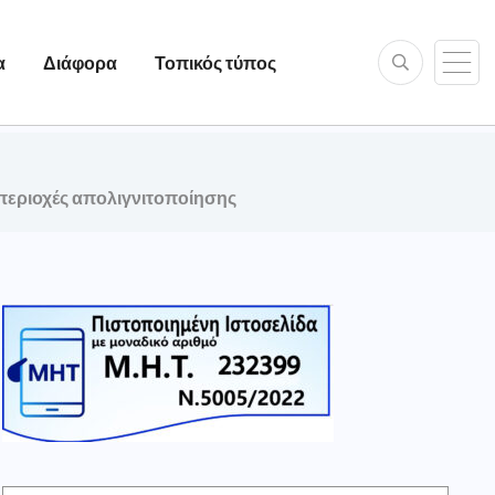
α
Διάφορα
Τοπικός τύπος
 περιοχές απολιγνιτοποίησης