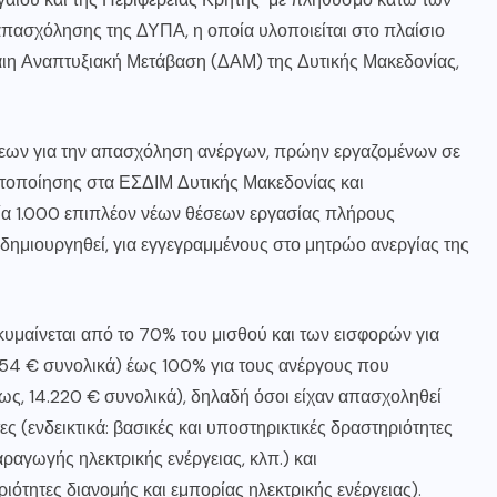
απασχόλησης της ΔΥΠΑ, η οποία υλοποιείται στο πλαίσιο
αιη Αναπτυξιακή Μετάβαση (ΔΑΜ) της Δυτικής Μακεδονίας,
σεων για την απασχόληση ανέργων, πρώην εργαζομένων σε
ιτοποίησης στα ΕΣΔΙΜ Δυτικής Μακεδονίας και
α 1.000 επιπλέον νέων θέσεων εργασίας πλήρους
ημιουργηθεί, για εγγεγραμμένους στο μητρώο ανεργίας της
 κυμαίνεται από το 70% του μισθού και των εισφορών για
954 € συνολικά) έως 100% για τους ανέργους που
ως, 14.220 € συνολικά), δηλαδή όσοι είχαν απασχοληθεί
 (ενδεικτικά: βασικές και υποστηρικτικές δραστηριότητες
ραγωγής ηλεκτρικής ενέργειας, κλπ.) και
ριότητες διανομής και εμπορίας ηλεκτρικής ενέργειας).