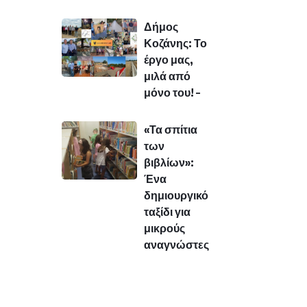
Δήμος
Κοζάνης: Το
έργο μας,
μιλά από
μόνο του! –
«Τα σπίτια
των
βιβλίων»:
Ένα
δημιουργικό
ταξίδι για
μικρούς
αναγνώστες