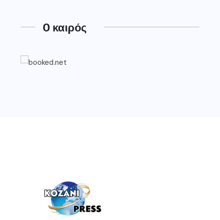
O καιρός