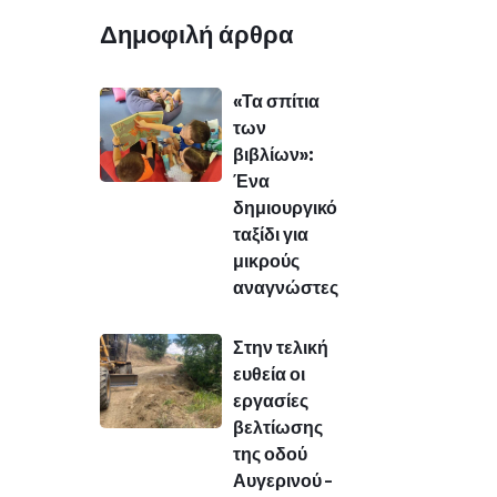
Δημοφιλή άρθρα
«Τα σπίτια
των
βιβλίων»:
Ένα
δημιουργικό
ταξίδι για
μικρούς
αναγνώστες
Στην τελική
ευθεία οι
εργασίες
βελτίωσης
της οδού
Αυγερινού –