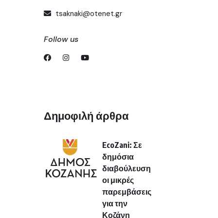
tsaknaki@otenet.gr
Follow us
Δημοφιλή άρθρα
EcoZani: Σε
δημόσια
διαβούλευση
οι μικρές
παρεμβάσεις
για την
Κοζάνη