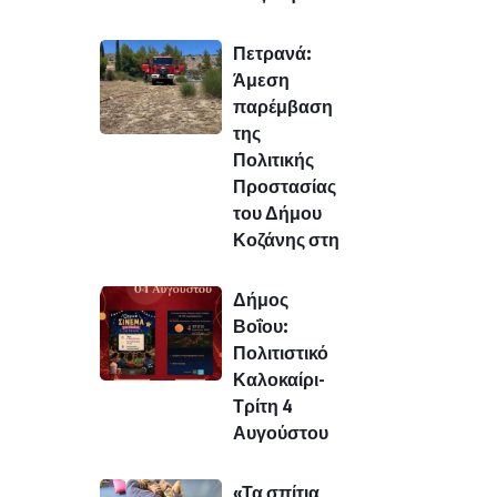
Πετρανά:
Άμεση
παρέμβαση
της
Πολιτικής
Προστασίας
του Δήμου
Κοζάνης στη
Δήμος
Βοΐου:
Πολιτιστικό
Καλοκαίρι-
Τρίτη 4
Αυγούστου
«Τα σπίτια