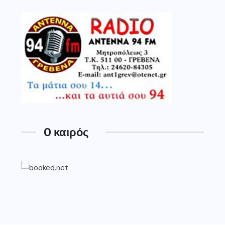
O καιρός