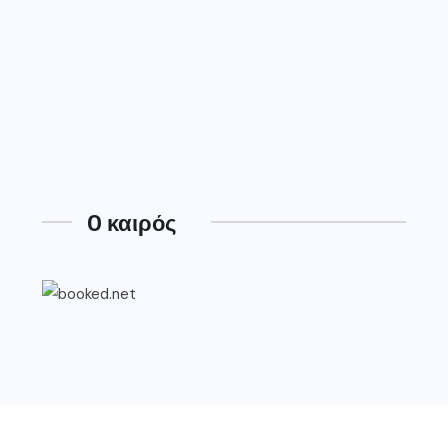
O καιρός