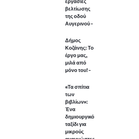
εργασίες
βελτίωσης
της οδού
Αυγερινού –
Δήμος
Κοζάνης: Το
έργο μας,
μιλά από
μόνο του! –
«Τα σπίτια
των
βιβλίων»:
Ένα
δημιουργικό
ταξίδι για
μικρούς
αναγνώστες