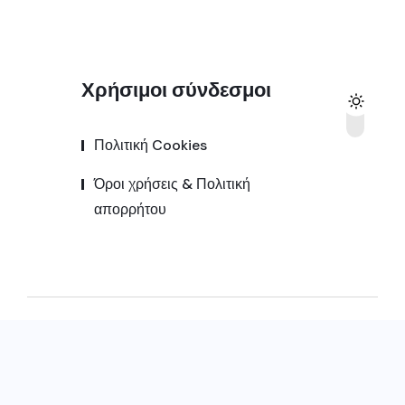
Χρήσιμοι σύνδεσμοι
Πολιτική Cookies
Όροι χρήσεις & Πολιτική
απορρήτου
© 2025,
Kozanipress.gr
All Rights Reserved |
Κατασκευή ιστοσελίδας by
Goldensites