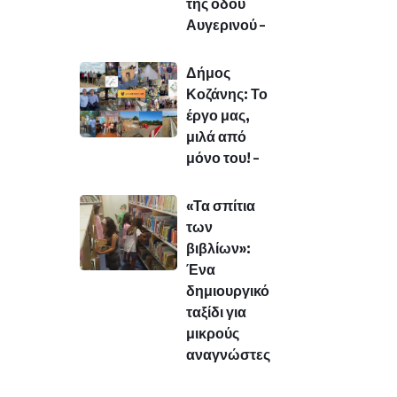
της οδού
Αυγερινού –
Δήμος
Κοζάνης: Το
έργο μας,
μιλά από
μόνο του! –
«Τα σπίτια
των
βιβλίων»:
Ένα
δημιουργικό
ταξίδι για
μικρούς
αναγνώστες