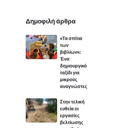
Δημοφιλή άρθρα
«Τα σπίτια
των
βιβλίων»:
Ένα
δημιουργικό
ταξίδι για
μικρούς
αναγνώστες
Στην τελική
ευθεία οι
εργασίες
βελτίωσης