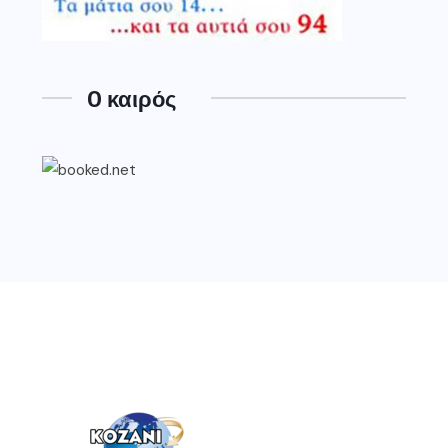
O καιρός