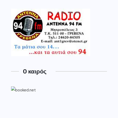
O καιρός