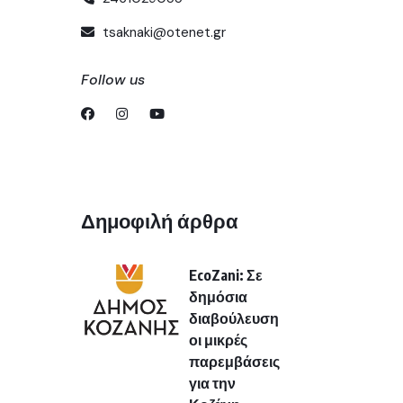
tsaknaki@otenet.gr
Follow us
Δημοφιλή άρθρα
EcoZani: Σε
δημόσια
διαβούλευση
οι μικρές
παρεμβάσεις
για την