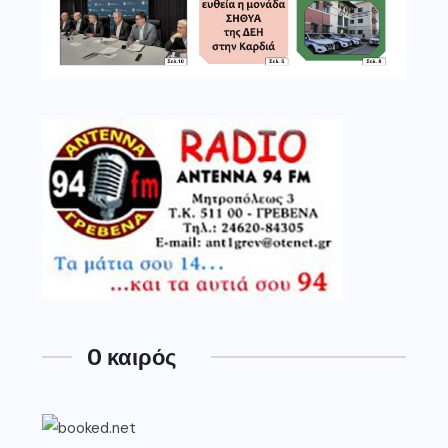
O καιρός