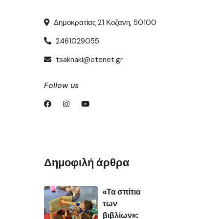
Δημοκρατίας 21 Κοζανη, 50100
2461029055
tsaknaki@otenet.gr
Follow us
Δημοφιλή άρθρα
«Τα σπίτια
των
βιβλίων»: