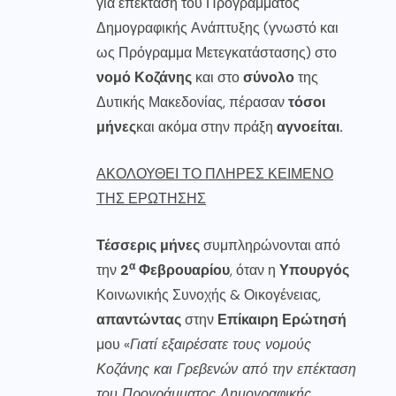
για επέκταση του Προγράμματος
Δημογραφικής Ανάπτυξης (γνωστό και
ως Πρόγραμμα Μετεγκατάστασης) στο
νομό Κοζάνης
και στο
σύνολο
της
Δυτικής Μακεδονίας, πέρασαν
τόσοι
μήνες
και ακόμα στην πράξη
αγνοείται.
ΑΚΟΛΟΥΘΕΙ ΤΟ ΠΛΗΡΕΣ ΚΕΙΜΕΝΟ
ΤΗΣ ΕΡΩΤΗΣΗΣ
Τέσσερις μήνες
συμπληρώνονται από
α
την
2
Φεβρουαρίου
, όταν η
Υπουργός
Κοινωνικής Συνοχής & Οικογένειας,
απαντώντας
στην
Επίκαιρη Ερώτησή
μου «
Γιατί εξαιρέσατε τους νομούς
Κοζάνης και Γρεβενών από την επέκταση
του Προγράμματος Δημογραφικής