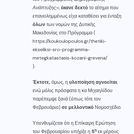
Ανάπτυξης;
»,
έκανε δεκτό
το αίτημα που
επανειλημμένως είχα καταθέσει για ένταξη
όλων
των νομών της Δυτικής
Μακεδονίας στο Πρόγραμμα (
https://koukoulopoulos.gr/thetiki-
ekseliksi-sro-programma-
metegkatastasis-kozani-grevena/
).
Έκτοτε,
όμως, η
υλοποίηση
αγνοείται
,
ενώ μόλις πρόσφατα η κα Μιχαηλίδου
παρέπεμψε ξανά (όπως τότε τον
Φεβρουάριο)
σε μελλοντικό
Νομοσχέδιο.
Υπενθυμίζεται ότι η Επίκαιρη Ερώτηση
η
του Φεβρουαρίου υπήρξε η
5
εκ μέρους