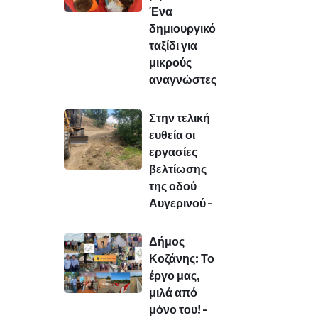
Ένα
δημιουργικό
ταξίδι για
μικρούς
αναγνώστες
Στην τελική
ευθεία οι
εργασίες
βελτίωσης
της οδού
Αυγερινού –
Δήμος
Κοζάνης: Το
έργο μας,
μιλά από
μόνο του! –