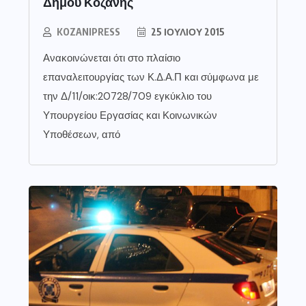
Δήμου Κοζάνης
KOZANIPRESS
25 ΙΟΥΛΊΟΥ 2015
Ανακοινώνεται ότι στο πλαίσιο
επαναλειτουργίας των Κ.Δ.Α.Π και σύμφωνα με
την Δ/11/οικ:20728/709 εγκύκλιο του
Υπουργείου Εργασίας και Κοινωνικών
Υποθέσεων, από