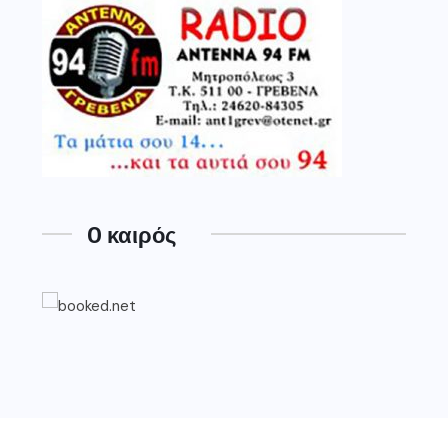
O καιρός