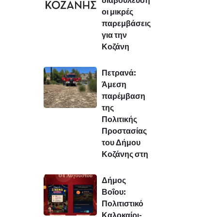
οι μικρές
παρεμβάσεις
για την
Κοζάνη
Πετρανά:
Άμεση
παρέμβαση
της
Πολιτικής
Προστασίας
του Δήμου
Κοζάνης στη
Δήμος
Βοΐου:
Πολιτιστικό
Καλοκαίρι-