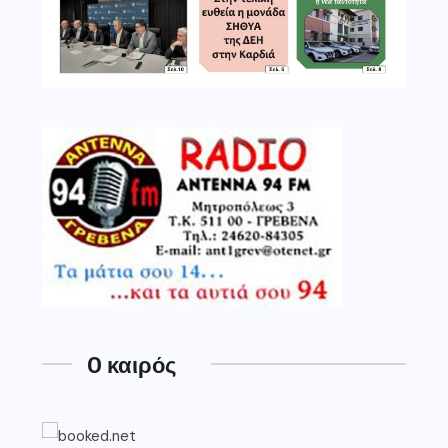
O καιρός