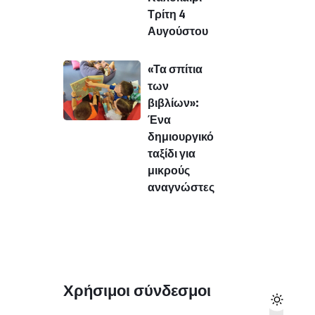
Τρίτη 4
Αυγούστου
«Τα σπίτια
των
βιβλίων»:
Ένα
δημιουργικό
ταξίδι για
μικρούς
αναγνώστες
Χρήσιμοι σύνδεσμοι