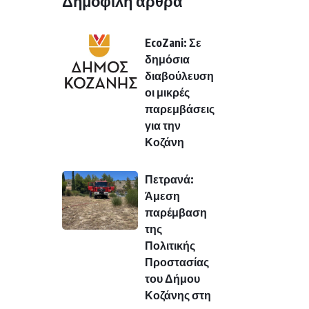
Δημοφιλή άρθρα
EcoZani: Σε
δημόσια
διαβούλευση
οι μικρές
παρεμβάσεις
για την
Κοζάνη
Πετρανά:
Άμεση
παρέμβαση
της
Πολιτικής
Προστασίας
του Δήμου
Κοζάνης στη