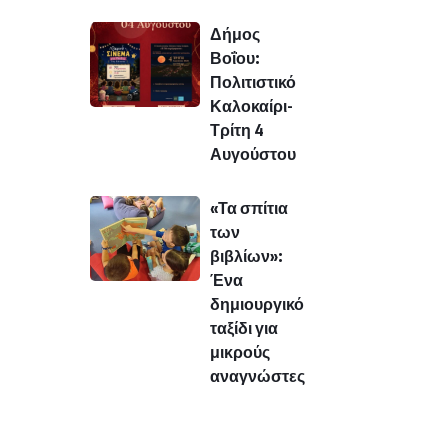
Δήμος
Βοΐου:
Πολιτιστικό
Καλοκαίρι-
Τρίτη 4
Αυγούστου
«Τα σπίτια
των
βιβλίων»:
Ένα
δημιουργικό
ταξίδι για
μικρούς
αναγνώστες