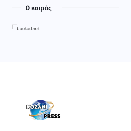
O καιρός