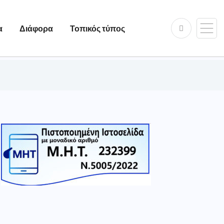
α
Διάφορα
Τοπικός τύπος