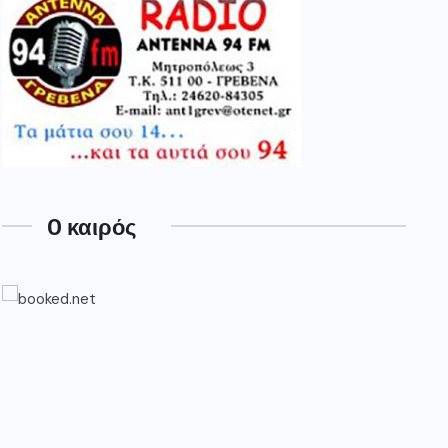
O καιρός