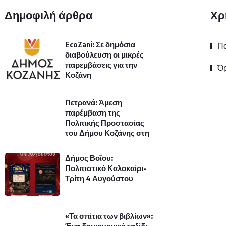
Δημοφιλή άρθρα
Χρ
EcoZani: Σε δημόσια
Πο
διαβούλευση οι μικρές
παρεμβάσεις για την
Όρ
Κοζάνη
Πετρανά: Άμεση
παρέμβαση της
Πολιτικής Προστασίας
του Δήμου Κοζάνης στη
Δήμος Βοΐου:
Πολιτιστικό Καλοκαίρι-
Τρίτη 4 Αυγούστου
«Τα σπίτια των βιβλίων»: