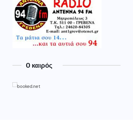
O καιρός