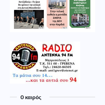
O καιρός