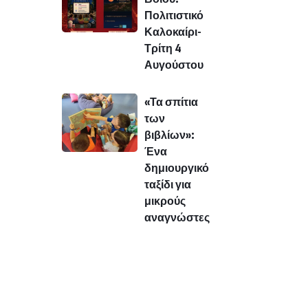
Πολιτιστικό
Καλοκαίρι-
Τρίτη 4
Αυγούστου
«Τα σπίτια
των
βιβλίων»:
Ένα
δημιουργικό
ταξίδι για
μικρούς
αναγνώστες