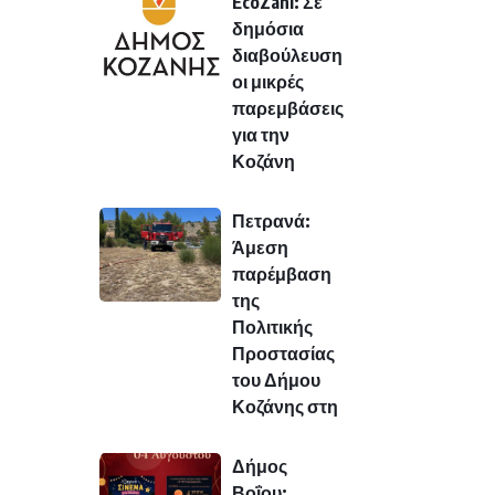
EcoZani: Σε
δημόσια
διαβούλευση
οι μικρές
παρεμβάσεις
για την
Κοζάνη
Πετρανά:
Άμεση
παρέμβαση
της
Πολιτικής
Προστασίας
του Δήμου
Κοζάνης στη
Δήμος
Βοΐου: