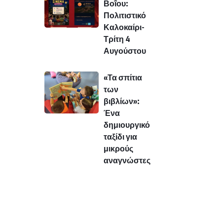
Βοΐου:
Πολιτιστικό
Καλοκαίρι-
Τρίτη 4
Αυγούστου
«Τα σπίτια
των
βιβλίων»:
Ένα
δημιουργικό
ταξίδι για
μικρούς
αναγνώστες