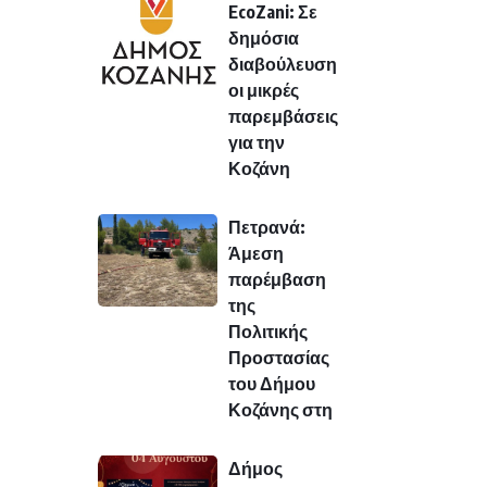
EcoZani: Σε
δημόσια
διαβούλευση
οι μικρές
παρεμβάσεις
για την
Κοζάνη
Πετρανά:
Άμεση
παρέμβαση
της
Πολιτικής
Προστασίας
του Δήμου
Κοζάνης στη
Δήμος