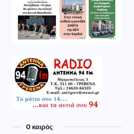
O καιρός