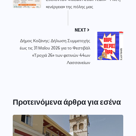
«ενέργεια» της πόλης μας
NEXT
Δήμος Κοζάνης: Δήλωση Συμμετοχής
έως τις 31 Μαΐου 2026 για το Φεστιβάλ
«Τροχιά 26» των φετινών 44ων
Λασσανείων
Προτεινόμενα άρθρα για εσένα