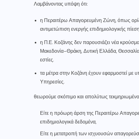
Λαμβάνοντας υπόψη ότι:
η Περαιτέρω Απαγορευμένη Ζώνη, όπως ορίζετ
αντιμετώπιση ενεργής επιδημιολογικής πίεση
η Π.Ε. Κοζάνης δεν παρουσιάζει νέα κρούσμα
Μακεδονία–Θράκη, Δυτική Ελλάδα, Θεσσαλία 
εστίες.
τα μέτρα στην Κοζάνη έχουν εφαρμοστεί με 
Υπηρεσίες.
θεωρούμε σκόπιμο και απολύτως τεκμηριωμένο 
Είτε η πρόωρη άρση της Περαιτέρω Απαγορευ
επιδημιολογικά δεδομένα,
Είτε η μετατροπή των ισχυουσών απαγορεύσεω