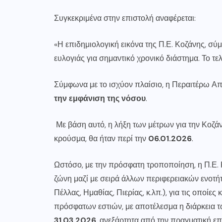
Συγκεκριμένα στην επιστολή αναφέρεται:
«Η επιδημιολογική εικόνα της Π.Ε. Κοζάνης, σύ
ευλογιάς για σημαντικό χρονικό διάστημα. Το τ
Σύμφωνα με το ισχύον πλαίσιο, η Περαιτέρω Α
την εμφάνιση της νόσου
.
Με βάση αυτό, η λήξη των μέτρων για την Κοζάνη
κρούσμα, θα ήταν περί την
06.01.2026
.
Ωστόσο, με την πρόσφατη τροποποίηση, η Π.Ε. 
ζώνη μαζί με σειρά άλλων περιφερειακών ενοτή
Πέλλας, Ημαθίας, Πιερίας, κ.λπ.), για τις οποί
πρόσφατων εστιών, με αποτέλεσμα η διάρκεια τω
31.03.2026
, ανεξάρτητα από την πραγματική ε