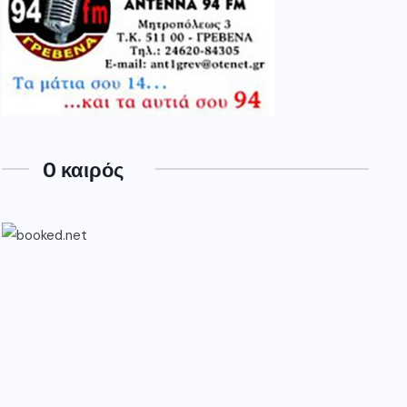
O καιρός