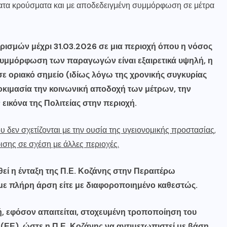
ατα κρούσματα και με αποδεδειγμένη συμμόρφωση σε μέτρα
ρισμών μέχρι 31.03.2026 σε μια περιοχή όπου η νόσος
 συμμόρφωση των παραγωγών είναι εξαιρετικά υψηλή, η
 σε οριακό σημείο (ιδίως λόγω της χρονικής συγκυρίας
δοκιμασία την κοινωνική αποδοχή των μέτρων, την
 εικόνα της Πολιτείας στην περιοχή.
υ δεν σχετίζονται με την ουσία της υγειονομικής προστασίας,
ρισης σε σχέση με άλλες περιοχές.
ί η ένταξη της Π.Ε. Κοζάνης στην Περαιτέρω
 με πλήρη άρση είτε με διαφοροποιημένο καθεστώς.
 εφόσον απαιτείται, στοχευμένη τροποποίηση του
ΕΕ), ώστε η Π.Ε. Κοζάνης να αντιμετωπιστεί με βάση