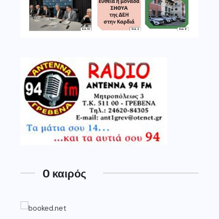
O καιρός