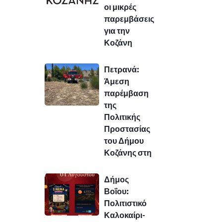
οι μικρές
παρεμβάσεις
για την
Κοζάνη
Πετρανά:
Άμεση
παρέμβαση
της
Πολιτικής
Προστασίας
του Δήμου
Κοζάνης στη
Δήμος
Βοΐου:
Πολιτιστικό
Καλοκαίρι-