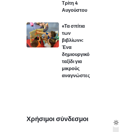
Τρίτη 4
Αυγούστου
«Τα σπίτια
των
βιβλίων»:
Ένα
δημιουργικό
ταξίδι για
μικρούς
αναγνώστες
Χρήσιμοι σύνδεσμοι