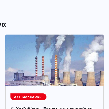
να
ΔΥΤ. ΜΑΚΕΔΟΝΊΑ
Κ. Χατζηδάκης: Έκτακτες επιχορηγήσεις