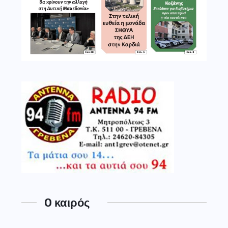
O καιρός