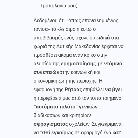
Τροπολογία μου).
Δεδομένου ότι -όπως επανειλημμένως
τόνισα- το κλείσιμο ή έστω ο
υποβιβασμός ενός σχολείου
ειδικά
στα
χωριά της Δυτικής Μακεδονίας έρχεται να
προσθέσει ακόμα έναν κρίκο στην
αλυσίδα της
ερημοποίησης
, με
ντόμινο
συνεπειών
στην κοινωνική και
οικονομική ζωή της περιοχής. Η
εφαρμογή της
Ρήτρας
επιβάλλει
να βγει
η περιφέρειά μας από τον τυποποιημένο
“αυτόματο πιλότο”
γενικών
διαδικασιών και κριτηρίων
σφραγίσματος
σχολείων. Συγκεκριμένα,
να τεθεί
εγκαίρως
σε εφαρμογή ένα
κατ’