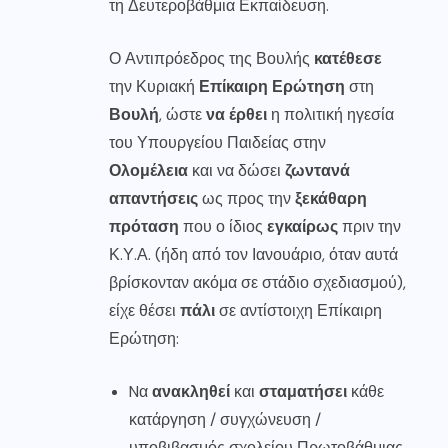
τη Δευτεροβάθμια Εκπαίδευση.
Ο Αντιπρόεδρος της Βουλής
κατέθεσε
την Κυριακή
Επίκαιρη Ερώτηση
στη
Βουλή
, ώστε
να έρθει
η πολιτική ηγεσία
του Υπουργείου Παιδείας στην
Ολομέλεια
και να δώσει
ζωντανά
απαντήσεις
ως προς την
ξεκάθαρη
πρόταση
που ο ίδιος
εγκαίρως
πριν την
Κ.Υ.Α. (ήδη από τον Ιανουάριο, όταν αυτά
βρίσκονταν ακόμα σε στάδιο σχεδιασμού),
είχε θέσει
πάλι
σε αντίστοιχη Επίκαιρη
Ερώτηση:
Nα
ανακληθεί
και
σταματήσει
κάθε
κατάργηση / συγχώνευση /
υποβιβασμός σχολείου Πρωτοβάθμιας