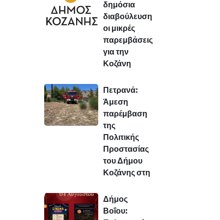
δημόσια
διαβούλευση
οι μικρές
παρεμβάσεις
για την
Κοζάνη
Πετρανά:
Άμεση
παρέμβαση
της
Πολιτικής
Προστασίας
του Δήμου
Κοζάνης στη
Δήμος
Βοΐου: