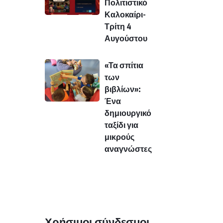
Πολιτιστικό
Καλοκαίρι-
Τρίτη 4
Αυγούστου
«Τα σπίτια
των
βιβλίων»:
Ένα
δημιουργικό
ταξίδι για
μικρούς
αναγνώστες
Χρήσιμοι σύνδεσμοι