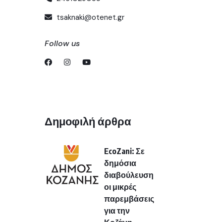
tsaknaki@otenet.gr
Follow us
Δημοφιλή άρθρα
EcoZani: Σε
δημόσια
διαβούλευση
οι μικρές
παρεμβάσεις
για την