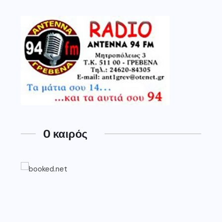
O καιρός