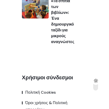
«Τα σπίτια
των
βιβλίων»:
Ένα
δημιουργικό
ταξίδι για
μικρούς
αναγνώστες
Χρήσιμοι σύνδεσμοι
Πολιτική Cookies
Όροι χρήσεις & Πολιτική